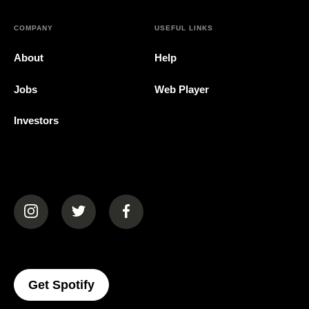
COMPANY
USEFUL LINKS
About
Help
Jobs
Web Player
Investors
(opens in a new tab)
(opens in a new tab)
(opens in a new tab)
(opens In A New Tab)
Get Spotify